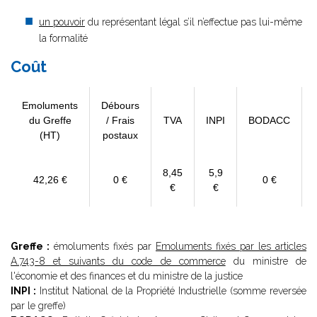
un pouvoir
du représentant légal s’il n’effectue pas lui-même
la formalité
Coût
Emoluments
Débours
du Greffe
/ Frais
TVA
INPI
BODACC
(HT)
postaux
8,45
5,9
42,26 €
0 €
0 €
€
€
Greffe :
émoluments fixés par
Emoluments fixés par les articles
A.743-8 et suivants du code de commerce
du ministre de
l'économie et des finances et du ministre de la justice
INPI :
Institut National de la Propriété Industrielle (somme reversée
par le greffe)