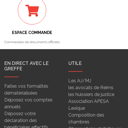
ESPACE COMMANDE
Commandes de documents officiels
EN DIRECT AVEC LE
UTILE
GREFFE
Les AJ/MJ
Faites vos formalités
les avocats de Reims
dématérialisées
les huissiers de justice
Déposez vos comptes
Association APESA
annuels
Lexique
Déposez votre
Composition des
déclaration des
chambres
bénéficiaires effectifs