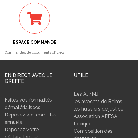
ESPACE COMMANDE
Commandes de documents officiels
EN DIRECT AVEC LE
UTILE
GREFFE
Les AJ/MJ
Faites vos formalités
les avocats de Reims
dématérialisées
les huissiers de justice
Déposez vos comptes
Association APESA
annuels
Lexique
Déposez votre
Composition des
déclaration des