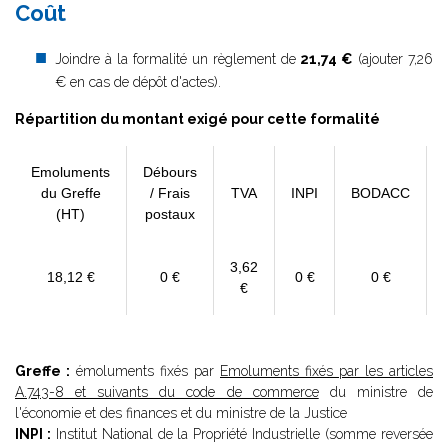
Coût
Joindre à la formalité un règlement de
21,74 €
(ajouter 7,26
€ en cas de dépôt d'actes).
Répartition du montant exigé pour cette formalité
Emoluments
Débours
du Greffe
/ Frais
TVA
INPI
BODACC
(HT)
postaux
3,62
18,12 €
0 €
0 €
0 €
€
Greffe :
émoluments fixés par
Emoluments fixés par les articles
A.743-8 et suivants du code de commerce
du ministre de
l'économie et des finances et du ministre de la Justice
INPI :
Institut National de la Propriété Industrielle (somme reversée