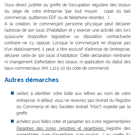
Vous devez justifier au greffe de l’occupation régulière des locaux
du siège de votre entreprise (par tout moyen : copie du bail
commercial, quittances EDF ou de téléphone récentes ...).
A la création, le commerçant personne physique peut déclarer
l’adresse de son local d’habitation et y exercer une activité, dès lors
qu’aucune disposition législative ou stipulation contractuelle
contraire ne s’y oppose. Lorsque le commerçant ne dispose pas
d’un établissement, il peut, à titre exclusif d’adresse de l’entreprise,
déclarer celle de son local d’habitation. Cette déclaration n’entraîne
ni changement d’affectation des locaux, ni application du statut des
baux commerciaux (Art. L123-10 du code de commerce).
Autres démarches
veillez à identifier votre boîte aux lettres au nom de votre
entreprise. A défaut, vous ne recevrez pas l’extrait du Registre
du Commerce et des Sociétés (extrait "Kbis") expédié par le
greffe.
achetez puis faites coter et parapher les livres réglementaires
Paraphes des livres, registres et répertoires
(registre des
assemblées, livre d’inventaire, livre journal ...) au greffe du