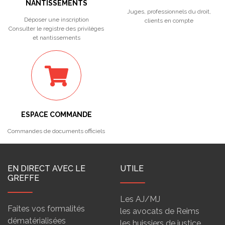
NANTISSEMENTS
Juges, professionnels du droit,
Déposer une inscription
clients en compte
Consulter le registre des privilèges
et nantissements
ESPACE COMMANDE
Commandes de documents officiels
EN DIRECT AVEC LE
UTILE
GREFFE
Les AJ/MJ
Faites vos formalités
les avocats de Reims
dématérialisées
les huissiers de justice