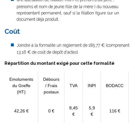
prénoms et nom de jeune fille de la mère ) du nouveau
représentant permanent, sauf si la filiation figure sur un
document déjà produit.
Coût
Joindre à la formalité un règlement de
185.77 € (comprenant
13,16 € de coût de dépôt d'actes).
Répartition du montant exigé pour cette formalité
Emoluments
Débours
du Greffe
/ Frais
TVA
INPI
BODACC
(HT)
postaux
8,45
5,9
42,26 €
0 €
116 €
€
€