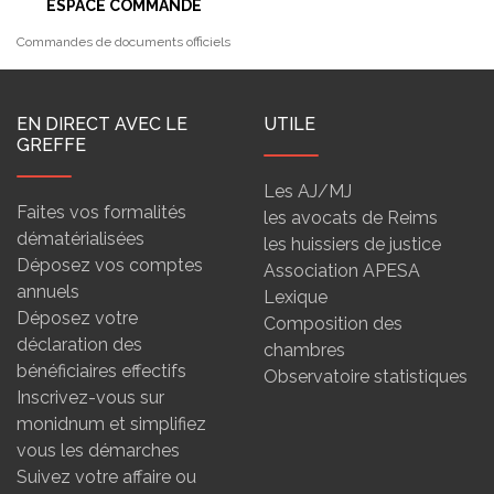
ESPACE COMMANDE
Commandes de documents officiels
EN DIRECT AVEC LE
UTILE
GREFFE
Les AJ/MJ
Faites vos formalités
les avocats de Reims
dématérialisées
les huissiers de justice
Déposez vos comptes
Association APESA
annuels
Lexique
Déposez votre
Composition des
déclaration des
chambres
bénéficiaires effectifs
Observatoire statistiques
Inscrivez-vous sur
monidnum et simplifiez
vous les démarches
Suivez votre affaire ou