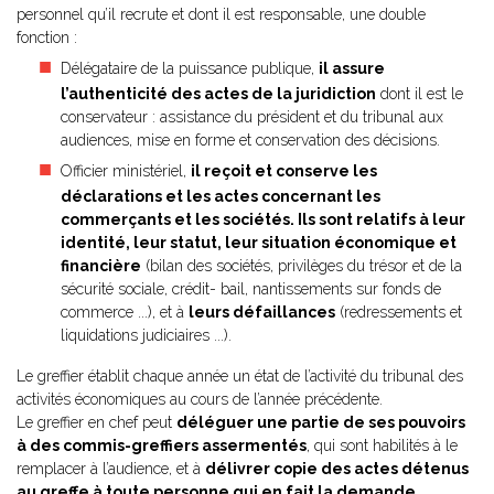
personnel qu’il recrute et dont il est responsable, une double
fonction :
Délégataire de la puissance publique,
il assure
l’authenticité des actes de la juridiction
dont il est le
conservateur : assistance du président et du tribunal aux
audiences, mise en forme et conservation des décisions.
Officier ministériel,
il reçoit et conserve les
déclarations et les actes concernant les
commerçants et les sociétés. Ils sont relatifs à leur
identité, leur statut, leur situation économique et
financière
(bilan des sociétés, privilèges du trésor et de la
sécurité sociale, crédit- bail, nantissements sur fonds de
commerce ...), et à
leurs défaillances
(redressements et
liquidations judiciaires ...).
Le greffier établit chaque année un état de l’activité du tribunal des
activités économiques au cours de l’année précédente.
Le greffier en chef peut
déléguer une partie de ses pouvoirs
à des commis-greffiers assermentés
, qui sont habilités à le
remplacer à l’audience, et à
délivrer copie des actes détenus
au greffe à toute personne qui en fait la demande
.