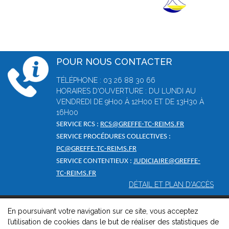
POUR NOUS CONTACTER
TÉLÉPHONE : 03 26 88 30 66
HORAIRES D'OUVERTURE : DU LUNDI AU
VENDREDI DE 9H00 À 12H00 ET DE 13H30 À
16H00
SERVICE RCS :
RCS@GREFFE-TC-REIMS.FR
SERVICE PROCÉDURES COLLECTIVES :
PC@GREFFE-TC-REIMS.FR
SERVICE CONTENTIEUX :
JUDICIAIRE@GREFFE-
TC-REIMS.FR
DÉTAIL ET PLAN D'ACCÈS
En poursuivant votre navigation sur ce site, vous acceptez
© 2026, Greffe du tribunal de commerce de Reims -
Mentions
l’utilisation de cookies dans le but de réaliser des statistiques de
légales
-
Contact
-
Gestion des cookies
-
Politique de