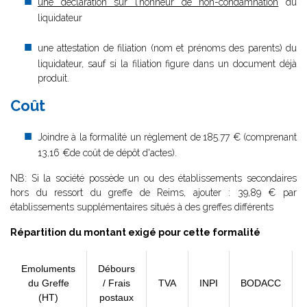
une déclaration sur l’honneur de non-condamnation
du
liquidateur
une attestation de filiation (nom et prénoms des parents) du
liquidateur, sauf si la filiation figure dans un document déjà
produit.
Coût
Joindre à la formalité un règlement de
185.77 € (comprenant
13,16 €de coût de dépôt d'actes).
NB: Si la société possède un ou des établissements secondaires
hors du ressort du greffe de Reims, ajouter : 39,89 € par
établissements supplémentaires situés à des greffes différents
Répartition du montant exigé pour cette formalité
Emoluments
Débours
du Greffe
/ Frais
TVA
INPI
BODACC
(HT)
postaux