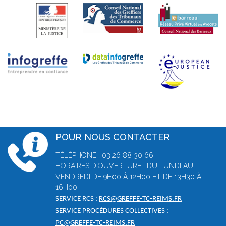
POUR NOUS CONTACTER
TÉLÉPHONE : 03 26 88 30 66
HORAIRES D'OUVERTURE : DU LUNDI AU
VENDREDI DE 9H00 À 12H00 ET DE 13H30 À
16H00
SERVICE RCS :
RCS@GREFFE-TC-REIMS.FR
SERVICE PROCÉDURES COLLECTIVES :
PC@GREFFE-TC-REIMS.FR