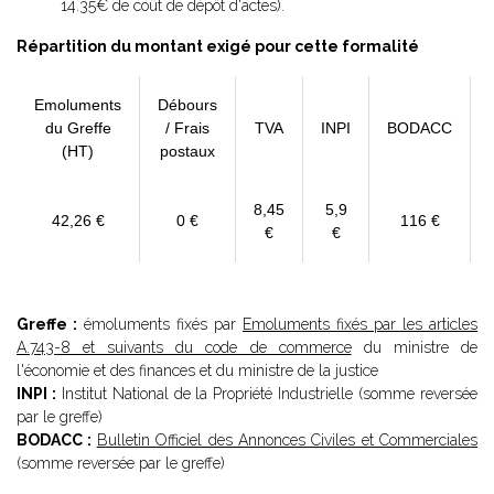
14.35€ de coût de dépôt d'actes).
Répartition du montant exigé pour cette formalité
Emoluments
Débours
du Greffe
/ Frais
TVA
INPI
BODACC
(HT)
postaux
8,45
5,9
42,26 €
0 €
116 €
€
€
Greffe :
émoluments fixés par
Emoluments fixés par les articles
A.743-8 et suivants du code de commerce
du ministre de
l'économie et des finances et du ministre de la justice
INPI :
Institut National de la Propriété Industrielle (somme reversée
par le greffe)
BODACC :
Bulletin Officiel des Annonces Civiles et Commerciales
(somme reversée par le greffe)