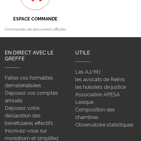
ESPACE COMMANDE
Commandes de documents officiels
EN DIRECT AVEC LE
UTILE
GREFFE
Les AJ/MJ
Faites vos formalités
les avocats de Reims
dématérialisées
les huissiers de justice
Déposez vos comptes
Association APESA
annuels
Lexique
Déposez votre
Composition des
déclaration des
chambres
bénéficiaires effectifs
Observatoire statistiques
Inscrivez-vous sur
monidnum et simplifiez