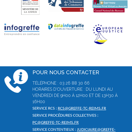
POUR NOUS CONTACTER
TÉLÉPHONE : 03 26 88 30 66
HORAIRES D'OUVERTURE : DU LUNDI AU
VENDREDI DE 9H00 À 12H00 ET DE 13H30 À
16H00
SERVICE RCS :
RCS@GREFFE-TC-REIMS.FR
SERVICE PROCÉDURES COLLECTIVES :
PC@GREFFE-TC-REIMS.FR
SERVICE CONTENTIEUX :
JUDICIAIRE@GREFFE-