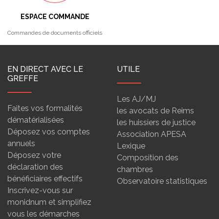
ESPACE COMMANDE
Commandes de documents officiels
EN DIRECT AVEC LE
UTILE
GREFFE
Les AJ/MJ
Faites vos formalités
les avocats de Reims
dématérialisées
les huissiers de justice
Déposez vos comptes
Association APESA
annuels
Lexique
Déposez votre
Composition des
déclaration des
chambres
bénéficiaires effectifs
Observatoire statistiques
Inscrivez-vous sur
monidnum et simplifiez
vous les démarches