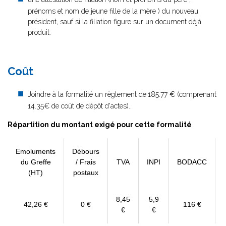
prénoms et nom de jeune fille de la mère ) du nouveau
président, sauf si la filiation figure sur un document déjà
produit.
Changemen
Coût
Joindre à la formalité un règlement de
185.77 € (comprenant
14.35€ de coût de dépôt d'actes)..
Répartition du montant exigé pour cette formalité
Emoluments
Débours
du Greffe
/ Frais
TVA
INPI
BODACC
(HT)
postaux
8,45
5,9
42,26 €
0 €
116 €
€
€