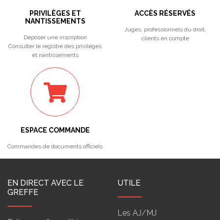
PRIVILÈGES ET
ACCÈS RÉSERVÉS
NANTISSEMENTS
Juges, professionnels du droit,
Déposer une inscription
clients en compte
Consulter le registre des privilèges
et nantissements
ESPACE COMMANDE
Commandes de documents officiels
EN DIRECT AVEC LE
UTILE
GREFFE
Les AJ/MJ