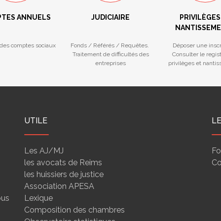
TES ANNUELS
JUDICIAIRE
PRIVILÈGES
NANTISSEM
des comptes sociaux
Fonds / Référés / Requêtes.
Déposer une inscr
Traitement de difficultés des
Consulter le regis
entreprises
privilèges et nanti
UTILE
L
Les AJ/MJ
Fo
les avocats de Reims
Co
les huissiers de justice
Association APESA
ous
Lexique
Composition des chambres