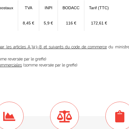
postaux
TVA
INPI
BODACC
Tarif (TTC)
8,45 €
5,9 €
116 €
172,61 €
ar les articles A.743-8 et suivants du code de commerce
du ministre
omme reversée par le greffe)
 Commerciales
(somme reversée par le greffe)