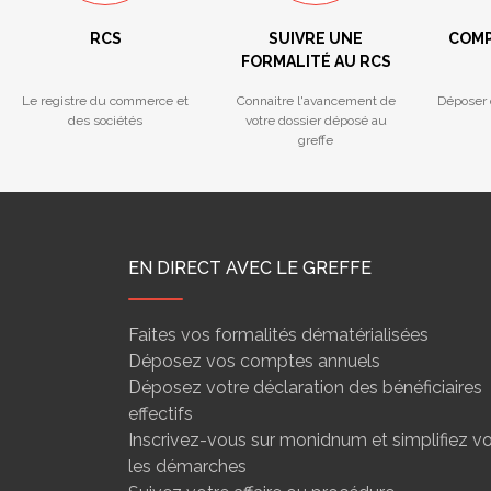
RCS
SUIVRE UNE
COMP
FORMALITÉ AU RCS
Le registre du commerce et
Connaitre l'avancement de
Déposer 
des sociétés
votre dossier déposé au
greffe
EN DIRECT AVEC LE GREFFE
Faites vos formalités dématérialisées
Déposez vos comptes annuels
Déposez votre déclaration des bénéficiaires
effectifs
Inscrivez-vous sur monidnum et simplifiez v
les démarches