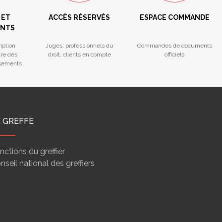
 ET
ACCÈS RÉSERVÉS
ESPACE COMMANDE
ENTS
iption
Juges, professionnels du
Commandes de documents
tre des
droit, clients en compte
officiels
ssements
E GREFFE
nctions du greffier
nseil national des greffiers