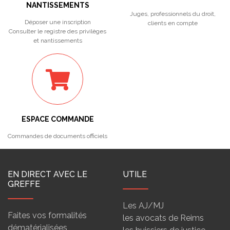
NANTISSEMENTS
Juges, professionnels du droit,
Déposer une inscription
clients en compte
Consulter le registre des privilèges
et nantissements
ESPACE COMMANDE
Commandes de documents officiels
EN DIRECT AVEC LE
UTILE
GREFFE
Les AJ/MJ
Faites vos formalités
les avocats de Reims
dématérialisées