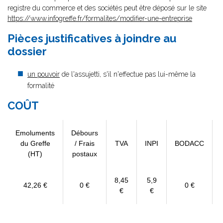
registre du commerce et des sociétés peut être déposé sur le site
https://www.infogreffe.fr/formalites/modifier-une-entreprise
Pièces justificatives à joindre au
dossier
un pouvoir
de l'assujetti, s'il n'effectue pas lui-même la
formalité
COÛT
Emoluments
Débours
du Greffe
/ Frais
TVA
INPI
BODACC
(HT)
postaux
8,45
5,9
42,26 €
0 €
0 €
€
€