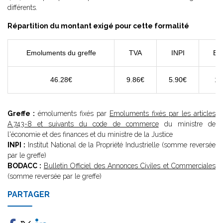
différents.
Répartition du montant exigé pour cette formalité
Emoluments du greffe
TVA
INPI
BO
46.28€
9.86€
5.90€
11
Greffe :
émoluments fixés par
Emoluments fixés par les articles
A.743-8 et suivants du code de commerce
du ministre de
l'économie et des finances et du ministre de la Justice
INPI :
Institut National de la Propriété Industrielle (somme reversée
par le greffe)
BODACC :
Bulletin Officiel des Annonces Civiles et Commerciales
(somme reversée par le greffe)
PARTAGER