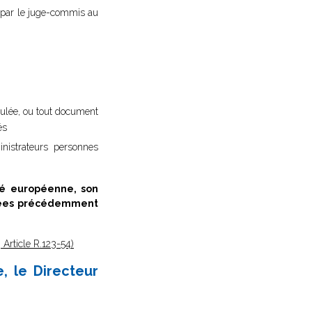
on par le juge-commis au
culée, ou tout document
és
nistrateurs personnes
té européenne, son
ncées précédemment
Article R.123-54)
, le Directeur