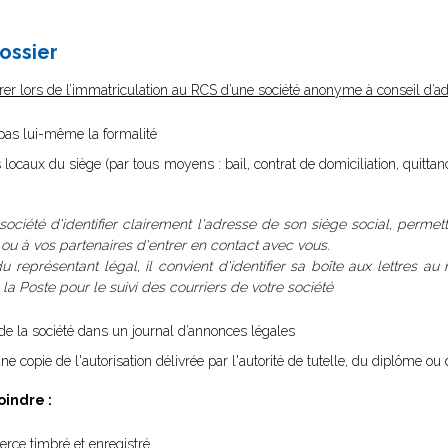
dossier
rer lors de l’immatriculation au RCS d’une société anonyme à conseil d’ad
 pas lui-même la formalité
s locaux du siège (par tous moyens : bail, contrat de domiciliation, quittan
 société d'identifier clairement l'adresse de son siège social, permet
, ou à vos partenaires d'entrer en contact avec vous.
u représentant légal, il convient d'identifier sa boîte aux lettres au
 Poste pour le suivi des courriers de votre société
n de la société dans un journal d’annonces légales
ne copie de l'autorisation délivrée par l'autorité de tutelle, du diplôme ou d
oindre :
rce timbré et enregistré