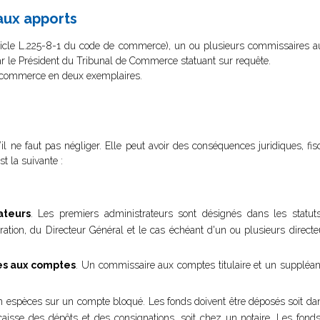
aux apports
article L.225-8-1 du code de commerce), un ou plusieurs commissaires a
par le Président du Tribunal de Commerce statuant sur requête.
de commerce en deux exemplaires.
l ne faut pas négliger. Elle peut avoir des conséquences juridiques, fisc
st la suivante :
ateurs
. Les premiers administrateurs sont désignés dans les statuts
ration, du Directeur Général et le cas échéant d'un ou plusieurs direc
es aux comptes
. Un commissaire aux comptes titulaire et un suppléan
en espèces sur un compte bloqué. Les fonds doivent être déposés soit d
 la caisse des dépôts et des consignations, soit chez un notaire. Les fon