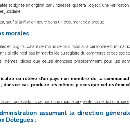
tée et signée en original par l’intéressé, qui fera l'objet d'une vérificati
r judiciaire
s), sauf si la filiation figure dans un document déjà produit
es morales
étés en original datant de moins de trois mois si la personne est immatri
ersonne si elle n’est pas immatriculée au registre du commerce et des sociét
les mêmes pièces que celles énoncées précédemment pour les admi
triculée ou relève d’un pays non membre de la communau
S ; dans ce cas, produire les mêmes pièces que celles éno
.
CS des représentants de personne morale dirigeante (Code de commerce, 
dministration assumant la direction générale
ux Délégués :