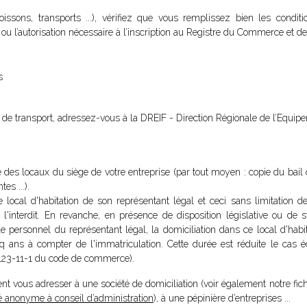
ssons, transports ...), vérifiez que vous remplissez bien les conditi
t ou l’autorisation nécessaire à l’inscription au Registre du Commerce et de
s
ité de transport, adressez-vous à la DREIF - Direction Régionale de l’Equip
re des locaux du siège de votre entreprise (par tout moyen : copie du bai
es ...).
le local d'habitation de son représentant légal et ceci sans limitation 
e l'interdit. En revanche, en présence de disposition législative ou de s
le personnel du représentant légal, la domiciliation dans ce local d'habit
nq ans à compter de l'immatriculation. Cette durée est réduite le cas 
(L123-11-1 du code de commerce).
nt vous adresser à une société de domiciliation (voir également notre fic
té anonyme à conseil d’administration
), à une pépinière d’entreprises ...