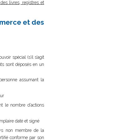
des livres, registres et
mmerce et des
oir spécial (s’il s’agit
atuts sont déposés en un
a personne assumant la
eur
nt le nombre d’actions
mplaire daté et signé
pays non membre de la
rtifié conforme par son