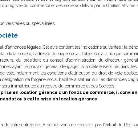
it du registre du commerce et des sociétés délivré par le Greffier, et virés
 universitaires ou spécialisées.
société
al d’annonces légales. Cet avis contient les indications suivantes : la déno
ital de la société, l'adresse du siège social, l’objet social (indiqué somma
teurs, du président du conseil d’administration, du directeur général
es ayant le pouvoir général d’engager la société envers les tiers, les
de vote, notamment les conditions d’attribution du droit de vote double,
la désignation de l’organe social habilité à statuer sur les demandes d’ag
iété sera immatriculée au registre du commerce et des Sociétés.
prise en location gérance d’un fonds de commerce, il convien
 mandat ou à cette prise en location gérance
 nom de votre entreprise. A défaut, vous ne recevrez pas l’extrait du Reg