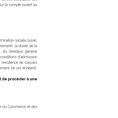
 sur le compte ouvert au
mination sociale suivie,
irement), la durée de la
, du directeur général
 conditions d’admission
 l’existence de clauses
rément (le cas échéant),
t de procéder à une
istre du Commerce et des