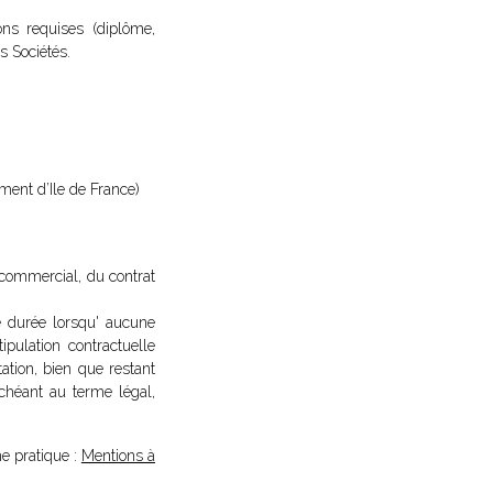
ons requises (diplôme,
s Sociétés.
ement d’Ile de France)
l commercial, du contrat
de durée lorsqu' aucune
tipulation contractuelle
ation, bien que restant
échéant au terme légal,
he pratique :
Mentions à