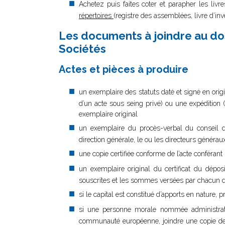
Achetez puis faites coter et parapher les livr
répertoires
(registre des assemblées, livre d’inve
Les documents à joindre au dos
Sociétés
Actes et pièces à produire
un exemplaire des statuts daté et signé en origi
d’un acte sous seing privé) ou une expédition (
exemplaire original
un exemplaire du procès-verbal du conseil d’
direction générale, le ou les directeurs générau
une copie certifiée conforme de l’acte conféra
un exemplaire original du certificat du dépo
souscrites et les sommes versées par chacun 
si le capital est constitué d’apports en nature,
si une personne morale nommée administrat
communauté européenne, joindre une copie de s