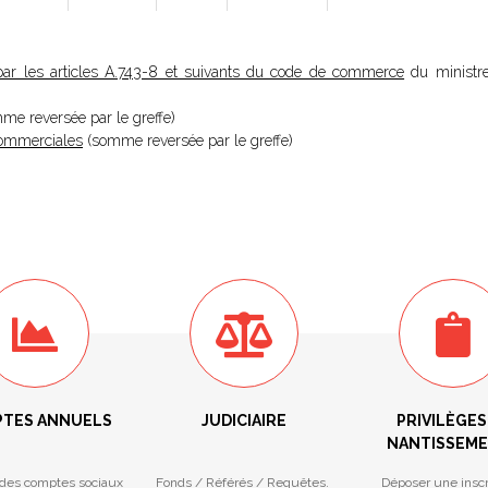
ar les articles A.743-8 et suivants du code de commerce
du ministre
omme reversée par le greffe)
 Commerciales
(somme reversée par le greffe)
TES ANNUELS
JUDICIAIRE
PRIVILÈGES
NANTISSEM
des comptes sociaux
Fonds / Référés / Requêtes.
Déposer une inscr