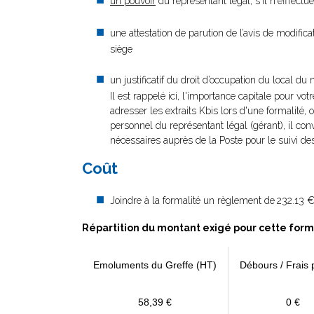
un pouvoir
du représentant légal, s'il n'efffect
une attestation de parution de l’avis de modific
siège
un justificatif du droit d’occupation du local du 
Il est rappelé ici, l'importance capitale pour vot
adresser les extraits Kbis lors d'une formalité, 
personnel du représentant légal (gérant), il con
nécessaires auprès de la Poste pour le suivi des
Coût
Joindre à la formalité un règlement de
232.13 €
Répartition du montant exigé pour cette form
Emoluments du Greffe (HT)
Débours / Frais 
58,39 €
0 €