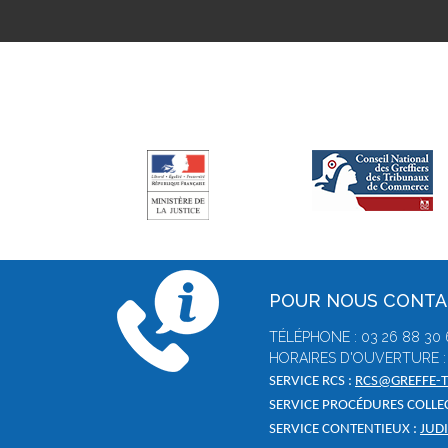
POUR NOUS CONT
TÉLÉPHONE : 03 26 88 30
HORAIRES D'OUVERTURE : 
SERVICE RCS :
RCS@GREFFE-T
SERVICE PROCÉDURES COLLEC
SERVICE CONTENTIEUX :
JUD