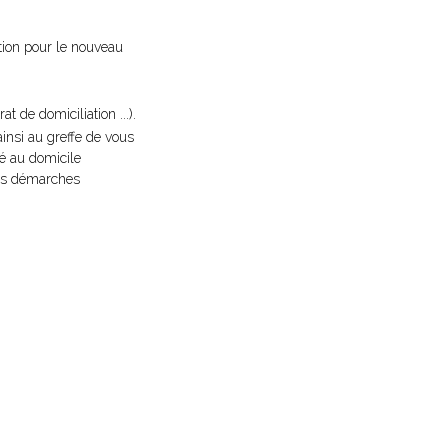
ation pour le nouveau
t de domiciliation ...).
 ainsi au greffe de vous
xé au domicile
 les démarches