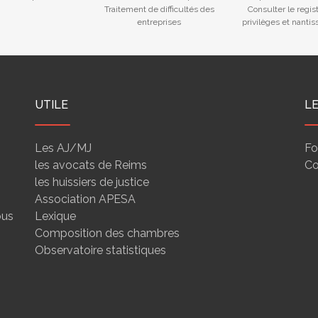
Traitement de difficultés des
Consulter le regis
entreprises
privilèges et nanti
UTILE
L
Les AJ/MJ
Fo
les avocats de Reims
Co
les huissiers de justice
Association APESA
ous
Lexique
Composition des chambres
Observatoire statistiques