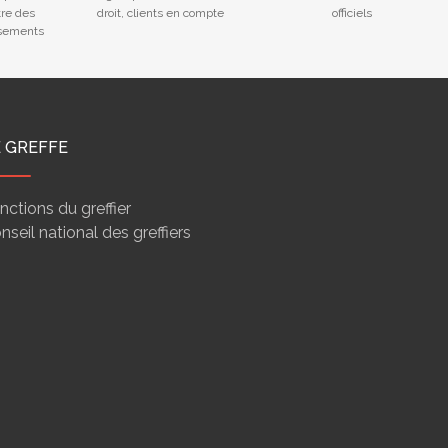
tre des
droit, clients en compte
officiels
ssements
E GREFFE
nctions du greffier
nseil national des greffiers