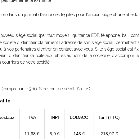
ue pas lui-même la formalité
ation dans un journal d’annonces légales pour l'ancien siège et une attest
nouveau siège social (par tout moyen : quittance EDF, téléphone, bail, contra
re société d'identifier clairement l'adresse de son siège social, permettant
ou à vos partenaires d'entrer en contact avec vous. Si le siège social est fi
vient d'identifier sa boîte aux lettres au nom de la société et d'accomplir
 courriers de votre société
 (comprenant 13,16 € de coût de dépôt d'actes).
alité
postaux
TVA
INPI
BODACC
Tarif (TTC)
11,68 €
5,9 €
143 €
218,97 €