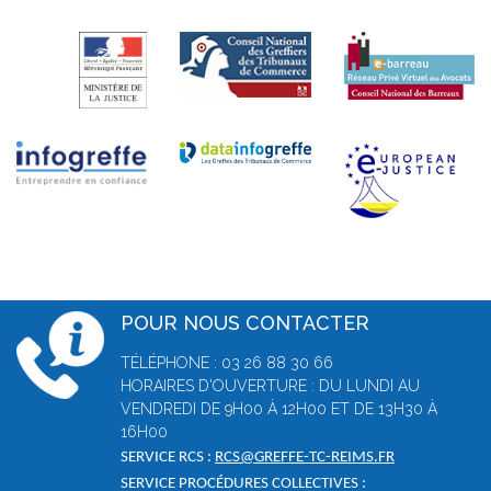
POUR NOUS CONTACTER
TÉLÉPHONE : 03 26 88 30 66
HORAIRES D'OUVERTURE : DU LUNDI AU
VENDREDI DE 9H00 À 12H00 ET DE 13H30 À
16H00
SERVICE RCS :
RCS@GREFFE-TC-REIMS.FR
SERVICE PROCÉDURES COLLECTIVES :