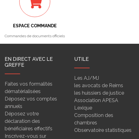
ESPACE COMMANDE
Commandes de documents officiels
EN DIRECT AVEC LE
UTILE
GREFFE
Les AJ/MJ
Faites vos formalités
les avocats de Reims
dématérialisées
les huissiers de justice
Déposez vos comptes
Association APESA
annuels
Lexique
Déposez votre
Composition des
déclaration des
chambres
bénéficiaires effectifs
Observatoire statistiques
Inscrivez-vous sur