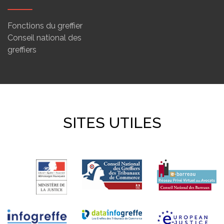
Fonctions du greffier
Conseil national des
greffiers
SITES UTILES