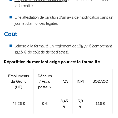
la formalité
Une attestation de parution d'un avis de modification dans un
journal d'annonces légales
Coût
Joindre à la formalité un règlement de
185.77 €(comprenant
13,16 € de coût de dépôt d'actes).
Répartition du montant exigé pour cette formalité
Emoluments
Débours
du Greffe
/ Frais
TVA
INPI
BODACC
(HT)
postaux
8,45
5,9
42,26 €
0 €
116 €
€
€