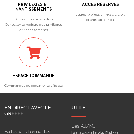
PRIVILÈGES ET
ACCÈS RÉSERVÉS
NANTISSEMENTS
Juges, professionnels du droit,
Déposer une inscription
clients en compte
Consulter le registre des privilèges
et nantissements
ESPACE COMMANDE
Commandes de documents officiels
EN DIRECT AVEC LE
UTILE
GREFFE
Les AJ/MJ
Faites vos formalités
les avocats de Reims