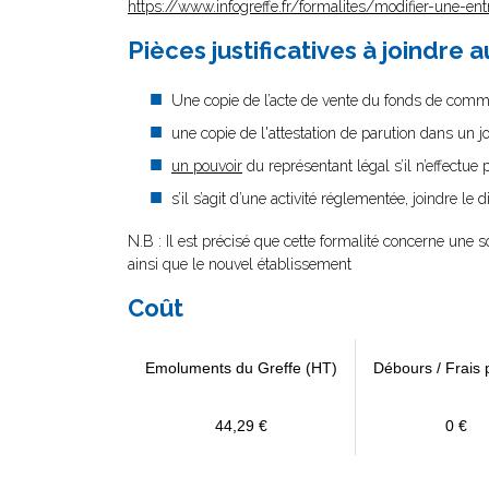
https://www.infogreffe.fr/formalites/modifier-une-ent
Pièces justificatives à joindre 
Une copie de l’acte de vente du fonds de comm
une copie de l'attestation de parution dans un j
un pouvoir
du représentant légal s’il n’effectue
s’il s’agit d’une activité réglementée, joindre le 
N.B : Il est précisé que cette formalité concerne une 
ainsi que le nouvel établissement
Coût
Emoluments du Greffe (HT)
Débours / Frais 
44,29 €
0 €