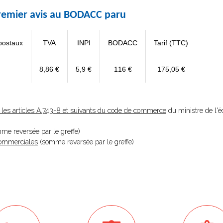
 premier avis au BODACC paru
postaux
TVA
INPI
BODACC
Tarif (TTC)
8,86 €
5,9 €
116 €
175,05 €
les articles A.743-8 et suivants du code de commerce
du ministre de l'
omme reversée par le greffe)
 Commerciales
(somme reversée par le greffe)