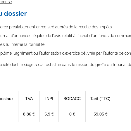
reprise
au dossier
erce préalablement enregistré auprès de la recette des impôts
ournal d'annonces légales de l'avis relatif à l'achat d'un fonds de commer
 pas lui même la formalité
diplôme, l’agrément ou l’autorisation d’exercice délivrée par l’autorité de cont
société dont le siège social est situé dans le ressort du greffe du tribun
postaux
TVA
INPI
BODACC
Tarif (TTC)
8,86 €
5,9 €
0 €
59,05 €