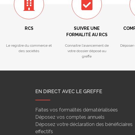
RCS
SUIVRE UNE
COMP
FORMALITÉ AU RCS
Le registre du commerce et
Connaitre l'avancement de
Déposer 
des sociétés
votre dossier déposé au
greffe
EN DIRECT AVEC LE GREFFE
Faites vos formalités dématérialisées
Déposez vos comptes annuels
Déposez votre déclaration des bénéficiaires
effectifs