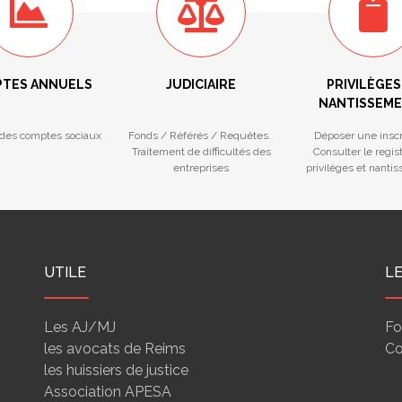
TES ANNUELS
JUDICIAIRE
PRIVILÈGES
NANTISSEM
des comptes sociaux
Fonds / Référés / Requêtes.
Déposer une inscr
Traitement de difficultés des
Consulter le regis
entreprises
privilèges et nanti
UTILE
L
Les AJ/MJ
Fo
les avocats de Reims
Co
les huissiers de justice
Association APESA