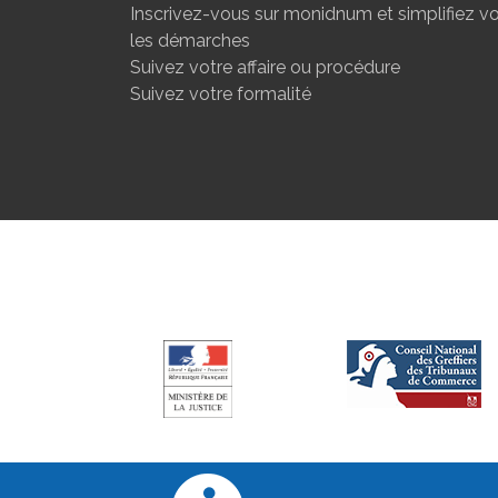
Inscrivez-vous sur monidnum et simplifiez v
les démarches
Suivez votre affaire ou procédure
Suivez votre formalité