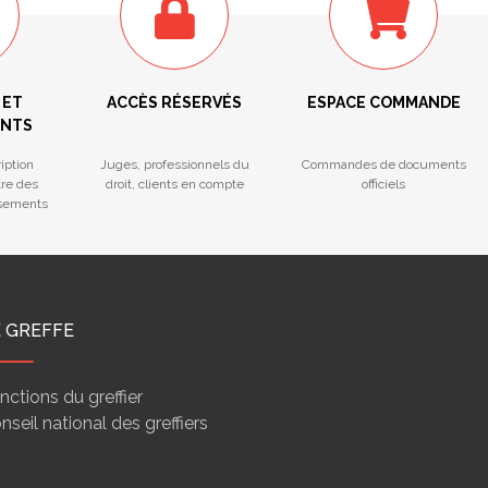
 ET
ACCÈS RÉSERVÉS
ESPACE COMMANDE
ENTS
iption
Juges, professionnels du
Commandes de documents
tre des
droit, clients en compte
officiels
ssements
E GREFFE
nctions du greffier
nseil national des greffiers