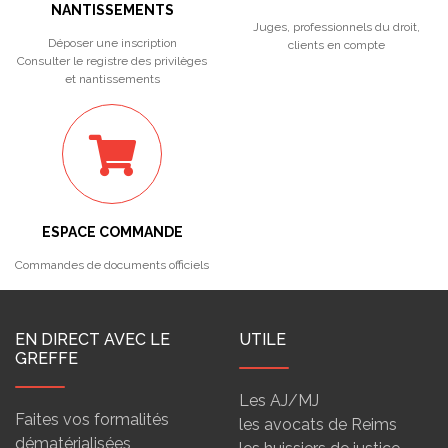
NANTISSEMENTS
Juges, professionnels du droit,
Déposer une inscription
clients en compte
Consulter le registre des privilèges
et nantissements
ESPACE COMMANDE
Commandes de documents officiels
EN DIRECT AVEC LE
UTILE
GREFFE
Les AJ/MJ
Faites vos formalités
les avocats de Reims
dématérialisées