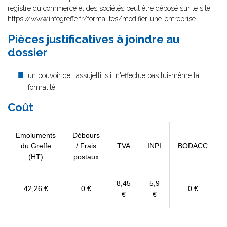
registre du commerce et des sociétés peut être déposé sur le site
https://www.infogreffe.fr/formalites/modifier-une-entreprise
Pièces justificatives à joindre au
dossier
un pouvoir
de l'assujetti, s'il n'effectue pas lui-même la
formalité
Coût
Emoluments
Débours
du Greffe
/ Frais
TVA
INPI
BODACC
(HT)
postaux
8,45
5,9
42,26 €
0 €
0 €
€
€