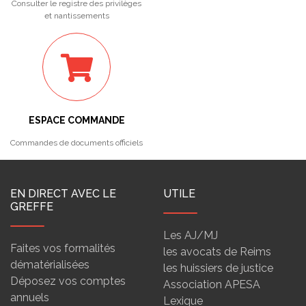
Consulter le registre des privilèges
et nantissements
ESPACE COMMANDE
Commandes de documents officiels
EN DIRECT AVEC LE
UTILE
GREFFE
Les AJ/MJ
Faites vos formalités
les avocats de Reims
dématérialisées
les huissiers de justice
Déposez vos comptes
Association APESA
annuels
Lexique