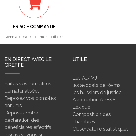
ESPACE COMMANDE
Commandes de documents officiels
EN DIRECT AVEC LE
UTILE
GREFFE
Les AJ/MJ
Faites vos formalités
les avocats de Reims
dématérialisées
les huissiers de justice
Déposez vos comptes
Association APESA
annuels
Lexique
Déposez votre
Composition des
déclaration des
chambres
bénéficiaires effectifs
Observatoire statistiques
Inscrivez-vous sur