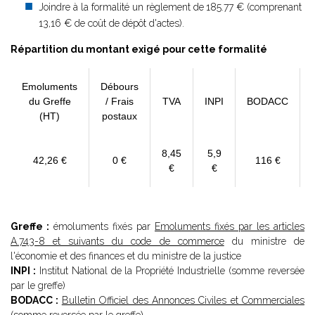
Joindre à la formalité un règlement de
185.77 € (comprenant
13,16 € de coût de dépôt d'actes).
Répartition du montant exigé pour cette formalité
Emoluments
Débours
du Greffe
/ Frais
TVA
INPI
BODACC
(HT)
postaux
8,45
5,9
42,26 €
0 €
116 €
€
€
Greffe :
émoluments fixés par
Emoluments fixés par les articles
A.743-8 et suivants du code de commerce
du ministre de
l'économie et des finances et du ministre de la justice
INPI :
Institut National de la Propriété Industrielle (somme reversée
par le greffe)
BODACC :
Bulletin Officiel des Annonces Civiles et Commerciales