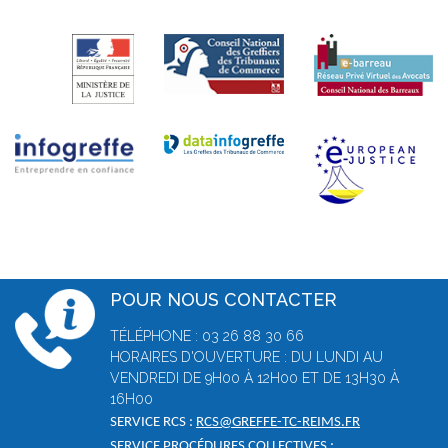
POUR NOUS CONTACTER
TÉLÉPHONE : 03 26 88 30 66
HORAIRES D'OUVERTURE : DU LUNDI AU
VENDREDI DE 9H00 À 12H00 ET DE 13H30 À
16H00
SERVICE RCS :
RCS@GREFFE-TC-REIMS.FR
SERVICE PROCÉDURES COLLECTIVES :