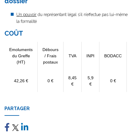
dossier
Un pouvoir
du représentant légal s’il n’effectue pas lui-même
la formalité
COÛT
Emoluments
Débours
du Greffe
/ Frais
TVA
INPI
BODACC
(HT)
postaux
8,45
5,9
42,26 €
0 €
0 €
€
€
PARTAGER