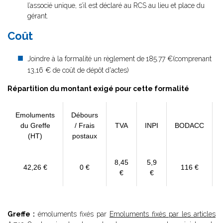
l’associé unique, s’il est déclaré au RCS au lieu et place du
gérant.
Coût
Joindre à la formalité un règlement de
185.77 €(comprenant
13,16 € de coût de dépôt d'actes)
Répartition du montant exigé pour cette formalité
Emoluments
Débours
du Greffe
/ Frais
TVA
INPI
BODACC
(HT)
postaux
8,45
5,9
42,26 €
0 €
116 €
€
€
Greffe :
émoluments fixés par
Emoluments fixés par les articles