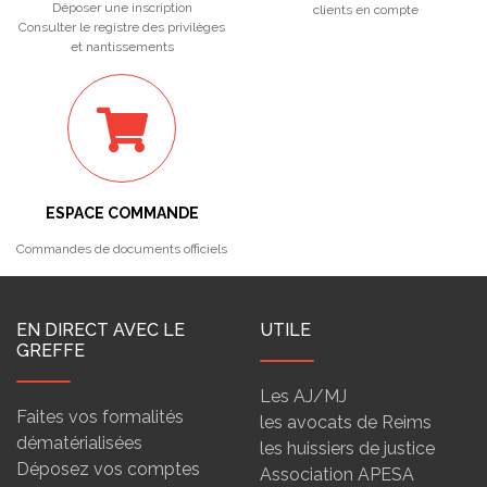
Déposer une inscription
clients en compte
Consulter le registre des privilèges
et nantissements
ESPACE COMMANDE
Commandes de documents officiels
EN DIRECT AVEC LE
UTILE
GREFFE
Les AJ/MJ
Faites vos formalités
les avocats de Reims
dématérialisées
les huissiers de justice
Déposez vos comptes
Association APESA