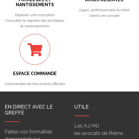
NANTISSEMENTS
Juges, professionnels du droit,
Déposer une inscription
clients en compte
Consulter le registre des privilèges
et nantissements
ESPACE COMMANDE
Commandes de documents officiels
EN DIRECT AVEC LE
UTILE
GREFFE
Les AJ/MJ
Faites vos formalités
les avocats de Reims