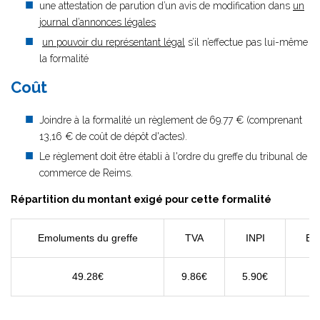
une attestation de parution d’un avis de modification dans
un
journal d’annonces légales
un pouvoir du représentant légal
s’il n’effectue pas lui-même
la formalité
Coût
Joindre à la formalité un règlement de
69.77 € (comprenant
13,16 € de coût de dépôt d'actes).
Le règlement doit être établi à l'ordre du greffe du tribunal de
commerce de Reims.
Répartition du montant exigé pour cette formalité
Emoluments du greffe
TVA
INPI
BO
49.28€
9.86€
5.90€
0