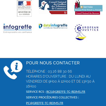
POUR NOUS CONTACTER
TÉLÉPHONE : 03 26 88 30 66
HORAIRES D'OUVERTURE : DU LUNDI AU
VENDREDI DE 9H00 À 12H00 ET DE 13H30 À
16H00
SERVICE RCS :
RCS@GREFFE-TC-REIMS.FR
SERVICE PROCÉDURES COLLECTIVES :
PC@GREFFE-TC-REIMS.FR