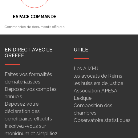
ESPACE COMMANDE
Commandes de documents officiels
EN DIRECT AVEC LE
UTILE
GREFFE
Les AJ/MJ
Faites vos formalités
les avocats de Reims
dématérialisées
les huissiers de justice
Déposez vos comptes
Association APESA
annuels
Lexique
Déposez votre
Composition des
déclaration des
chambres
bénéficiaires effectifs
Observatoire statistiques
Inscrivez-vous sur
monidnum et simplifiez