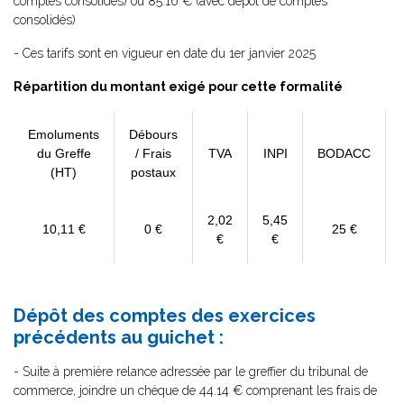
comptes consolidés) ou 85.16 € (avec dépôt de comptes
consolidés)
- Ces tarifs sont en vigueur en date du 1er janvier 2025
Répartition du montant exigé pour cette formalité
Emoluments
Débours
du Greffe
/ Frais
TVA
INPI
BODACC
(HT)
postaux
2,02
5,45
10,11 €
0 €
25 €
€
€
Dépôt des comptes des exercices
précédents au guichet :
- Suite à première relance adressée par le greffier du tribunal de
commerce, joindre un chèque de 44.14 € comprenant les frais de