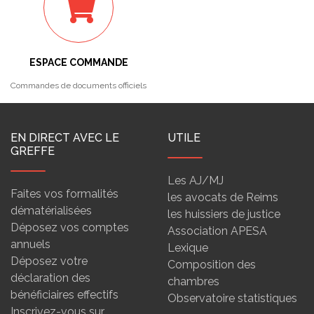
ESPACE COMMANDE
Commandes de documents officiels
EN DIRECT AVEC LE
UTILE
GREFFE
Les AJ/MJ
Faites vos formalités
les avocats de Reims
dématérialisées
les huissiers de justice
Déposez vos comptes
Association APESA
annuels
Lexique
Déposez votre
Composition des
déclaration des
chambres
bénéficiaires effectifs
Observatoire statistiques
Inscrivez-vous sur