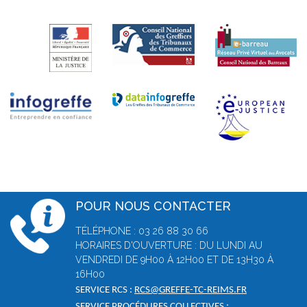
POUR NOUS CONTACTER
TÉLÉPHONE : 03 26 88 30 66
HORAIRES D'OUVERTURE : DU LUNDI AU
VENDREDI DE 9H00 À 12H00 ET DE 13H30 À
16H00
SERVICE RCS :
RCS@GREFFE-TC-REIMS.FR
SERVICE PROCÉDURES COLLECTIVES :