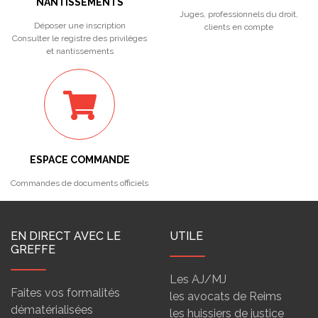
NANTISSEMENTS
Juges, professionnels du droit,
Déposer une inscription
clients en compte
Consulter le registre des privilèges
et nantissements
ESPACE COMMANDE
Commandes de documents officiels
EN DIRECT AVEC LE
UTILE
GREFFE
Les AJ/MJ
Faites vos formalités
les avocats de Reims
dématérialisées
les huissiers de justice