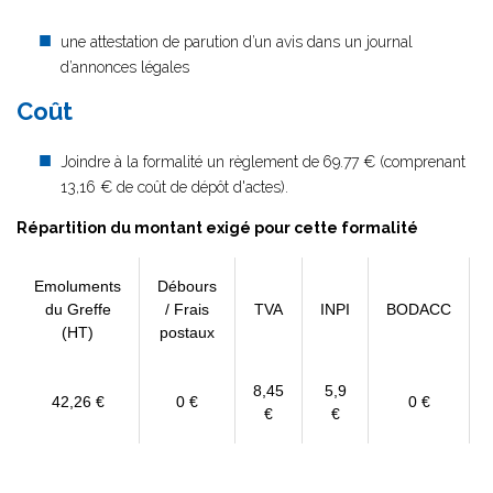
une attestation de parution d’un avis dans un journal
d’annonces légales
Coût
Joindre à la formalité un règlement de
69.77 € (comprenant
13,16 € de coût de dépôt d'actes).
Répartition du montant exigé pour cette formalité
Emoluments
Débours
du Greffe
/ Frais
TVA
INPI
BODACC
(HT)
postaux
8,45
5,9
42,26 €
0 €
0 €
€
€