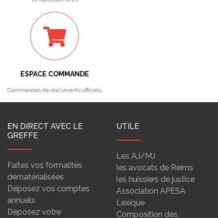
ESPACE COMMANDE
Commandes de documents officiels
EN DIRECT AVEC LE
UTILE
GREFFE
Les AJ/MJ
Faites vos formalités
les avocats de Reims
dématérialisées
les huissiers de justice
Déposez vos comptes
Association APESA
annuels
Lexique
Déposez votre
Composition des