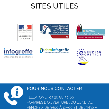
SITES UTILES
POUR NOUS CONTACTER
TÉLÉPHONE : 03 26 88 30 66
HORAIRES D'OUVERTURE : DU LUNDI AU
VENDREDI DE 9H00 À 12H00 ET DE 13H30 À