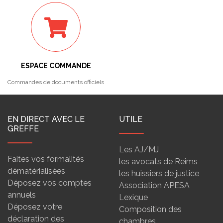
ESPACE COMMANDE
Commandes de documents officiels
EN DIRECT AVEC LE
UTILE
GREFFE
Les AJ/MJ
Faites vos formalités
les avocats de Reims
dématérialisées
les huissiers de justice
Déposez vos comptes
Association APESA
annuels
Lexique
Déposez votre
Composition des
déclaration des
chambres