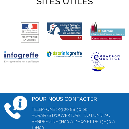
SITES UTILES
POUR NOUS CONTACTER
TÉLÉPHONE : 03 26 88 30 66
HORAIRES D'OUVERTURE : DU LUNDI AU
VENDREDI DE 9H00 À 12H00 ET DE 13H30 À
16H00