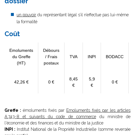
dossier
un pouvoir
du représentant légal s’il n’effectue pas lui-même
la formalité
Coût
Emoluments
Débours
du Greffe
/ Frais
TVA
INPI
BODACC
(HT)
postaux
8,45
5,9
42,26 €
0 €
0 €
€
€
Greffe :
émoluments fixés par
Emoluments fixés par les articles
A.743-8 et suivants du code de commerce
du ministre de
l'économie et des finances et du ministre de la justice
INPI :
Institut National de la Propriété Industrielle (somme reversée