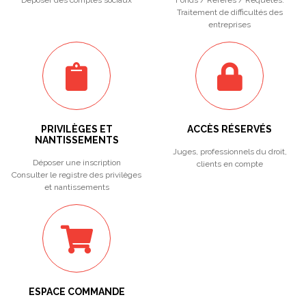
Déposer des comptes sociaux
Fonds / Référés / Requêtes.
Traitement de difficultés des
entreprises
PRIVILÈGES ET
ACCÈS RÉSERVÉS
NANTISSEMENTS
Juges, professionnels du droit,
Déposer une inscription
clients en compte
Consulter le registre des privilèges
et nantissements
ESPACE COMMANDE