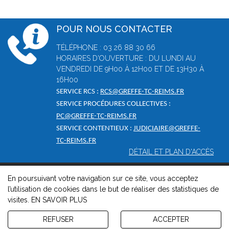
POUR NOUS CONTACTER
TÉLÉPHONE : 03 26 88 30 66
HORAIRES D'OUVERTURE : DU LUNDI AU
VENDREDI DE 9H00 À 12H00 ET DE 13H30 À
16H00
SERVICE RCS :
RCS@GREFFE-TC-REIMS.FR
SERVICE PROCÉDURES COLLECTIVES :
PC@GREFFE-TC-REIMS.FR
SERVICE CONTENTIEUX :
JUDICIAIRE@GREFFE-
TC-REIMS.FR
DÉTAIL ET PLAN D'ACCÈS
En poursuivant votre navigation sur ce site, vous acceptez
© 2026, Greffe du tribunal de commerce de Reims -
Mentions
l’utilisation de cookies dans le but de réaliser des statistiques de
légales
-
Contact
-
Gestion des cookies
-
Politique de
visites.
EN SAVOIR PLUS
confidentialité et de cookies
Version : 1.8.1
REFUSER
ACCEPTER