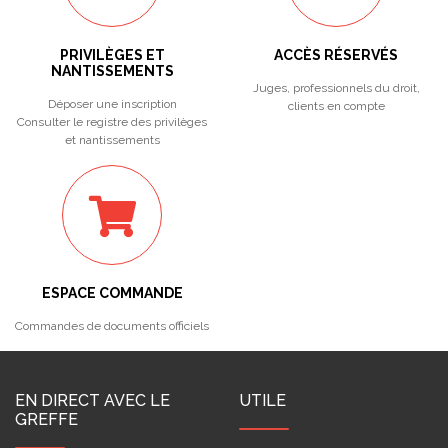
PRIVILÈGES ET
ACCÈS RÉSERVÉS
NANTISSEMENTS
Juges, professionnels du droit,
Déposer une inscription
clients en compte
Consulter le registre des privilèges
et nantissements
ESPACE COMMANDE
Commandes de documents officiels
EN DIRECT AVEC LE
UTILE
GREFFE