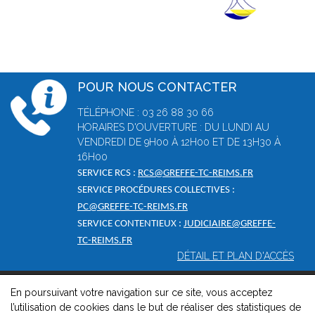
POUR NOUS CONTACTER
TÉLÉPHONE : 03 26 88 30 66
HORAIRES D'OUVERTURE : DU LUNDI AU
VENDREDI DE 9H00 À 12H00 ET DE 13H30 À
16H00
SERVICE RCS :
RCS@GREFFE-TC-REIMS.FR
SERVICE PROCÉDURES COLLECTIVES :
PC@GREFFE-TC-REIMS.FR
SERVICE CONTENTIEUX :
JUDICIAIRE@GREFFE-
TC-REIMS.FR
DÉTAIL ET PLAN D'ACCÈS
En poursuivant votre navigation sur ce site, vous acceptez
© 2026, Greffe du tribunal de commerce de Reims -
Mentions
l’utilisation de cookies dans le but de réaliser des statistiques de
légales
-
Contact
-
Gestion des cookies
-
Politique de