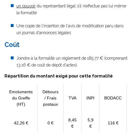
un pouvoir
du représentant légal s’il n’effectue pas lui même
la formalité
Une copie de l'insertion de l'avis de modification paru dans
un journal d'annonces légales
Coût
Joindre à la formalité un règlement de
185.77 € (comprenant
13,16 € de coût de dépôt d'actes).
Répartition du montant exigé pour cette formalité
Emoluments
Débours
du Greffe
/ Frais
TVA
INPI
BODACC
(HT)
postaux
8,45
5,9
42,26 €
0 €
116 €
€
€